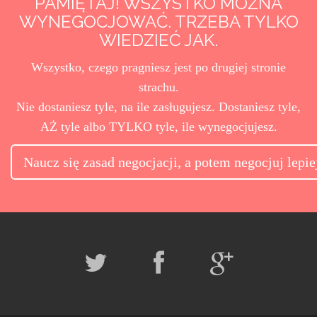
PAMIĘTAJ! WSZYSTKO MOŻNA
WYNEGOCJOWAĆ. TRZEBA TYLKO
WIEDZIEĆ JAK.
Wszystko, czego pragniesz jest po drugiej stronie
strachu.
Nie dostaniesz tyle, na ile zasługujesz. Dostaniesz tyle,
AŻ tyle albo TYLKO tyle, ile wynegocjujesz.
Naucz się zasad negocjacji, a potem negocjuj lepie